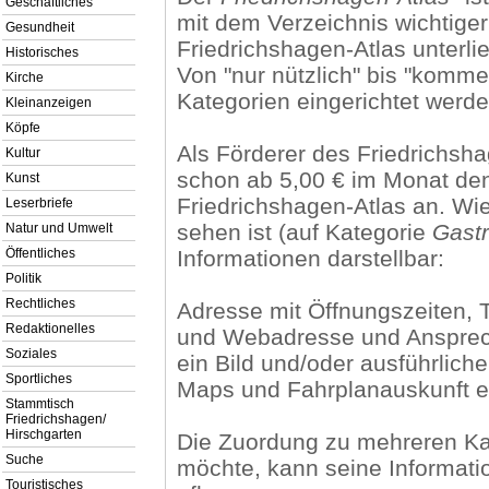
Geschäftliches
mit dem Verzeichnis wichtiger
Gesundheit
Friedrichshagen-Atlas unterl
Historisches
Von "nur nützlich" bis "komme
Kirche
Kategorien eingerichtet werde
Kleinanzeigen
Köpfe
Als Förderer des Friedrichsha
Kultur
schon ab 5,00 € im Monat den
Kunst
Friedrichshagen-Atlas an. Wi
Leserbriefe
sehen ist (auf Kategorie
Gast
Natur und Umwelt
Öffentliches
Informationen darstellbar:
Politik
Rechtliches
Adresse mit Öffnungszeiten, 
Redaktionelles
und Webadresse und Ansprechp
Soziales
ein Bild und/oder ausführliche
Sportliches
Maps und Fahrplanauskunft e
Stammtisch
Friedrichshagen/
Hirschgarten
Die Zuordung zu mehreren Kat
Suche
möchte, kann seine Informat
Touristisches