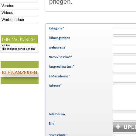
pflegen.
Vereine
Videos
Werbepartner
Kategorie
*
Öffnungszeiten
webadresse
Name/Geschäft
*
Ansprechpartner
*
E-Mailadresse
*
Adresse
*
Telefon/Fax
Bild
Spamschutz
*