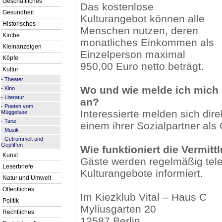
Geschäftliches
Das kostenlose
Gesundheit
Kulturangebot können alle
Historisches
Menschen nutzen, deren
Kirche
monatliches Einkommen als
Kleinanzeigen
Einzelperson maximal
Köpfe
950,00 Euro netto beträgt.
Kultur
-
Theater
Wo und wie melde ich mich
-
Kino
-
Literatur
an?
-
Poeten vom
Interessierte melden sich dire
Müggelsee
-
Tanz
einem ihrer Sozialpartner als 
-
Musik
-
Getrommelt und
Gepfiffen
Wie funktioniert die Vermitt
Kunst
Gäste werden regelmäßig tele
Leserbriefe
Kulturangebote informiert.
Natur und Umwelt
Öffentliches
Im Kiezklub Vital – Haus C
Politik
Myliusgarten 20
Rechtliches
12587 Berlin