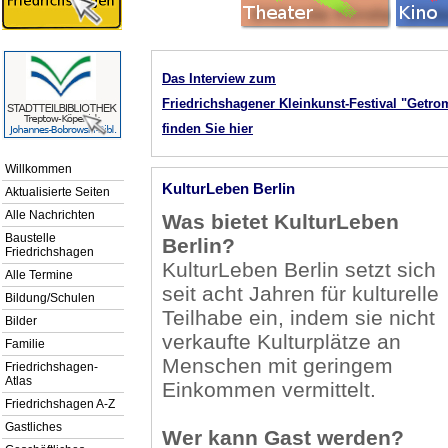
Das Interview zum
Friedrichshagener Kleinkunst-Festival "Getro
finden Sie hier
Willkommen
KulturLeben Berlin
Aktualisierte Seiten
Alle Nachrichten
Was bietet KulturLeben
Baustelle
Berlin?
Friedrichshagen
KulturLeben Berlin setzt sich
Alle Termine
seit acht Jahren für kulturelle
Bildung/Schulen
Teilhabe ein, indem sie nicht
Bilder
verkaufte Kulturplätze an
Familie
Menschen mit geringem
Friedrichshagen-
Atlas
Einkommen vermittelt.
Friedrichshagen A-Z
Gastliches
Wer kann Gast werden?