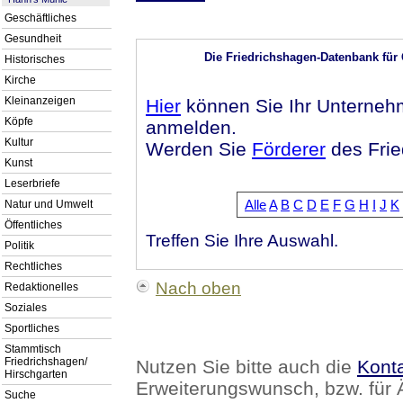
Geschäftliches
Gesundheit
Die Friedrichshagen-Datenbank für
Historisches
Kirche
Kleinanzeigen
Hier
können Sie Ihr Unterneh
Köpfe
anmelden.
Kultur
Werden Sie
Förderer
des Frie
Kunst
Leserbriefe
Alle
A
B
C
D
E
F
G
H
I
J
K
Natur und Umwelt
Öffentliches
Treffen Sie Ihre Auswahl.
Politik
Rechtliches
Nach oben
Redaktionelles
Soziales
Sportliches
Stammtisch
Friedrichshagen/
Nutzen Sie bitte auch die
Konta
Hirschgarten
Erweiterungswunsch, bzw. fü
Suche