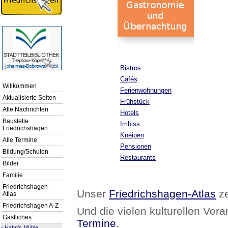
Bistros
Cafés
Willkommen
Ferienwohnungen
Aktualisierte Seiten
Frühstück
Alle Nachrichten
Hotels
Baustelle
Imbiss
Friedrichshagen
Kneipen
Alle Termine
Pensionen
Bildung/Schulen
Restaurants
Bilder
Familie
Friedrichshagen-
Unser
Friedrichshagen-Atlas
ze
Atlas
Friedrichshagen A-Z
Und die vielen kulturellen Vera
Gastliches
Termine
.
-
Hahn's Mühle