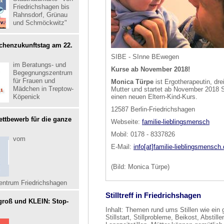
Friedrichshagen bis
Rahnsdorf, Grünau
und Schmöckwitz"
dchenzukunftstag am 22.
SIBE - SInne BEwegen
im Beratungs- und
Kurse ab November 2018!
Begegnungszentrum
für Frauen und
Monica Türpe
ist Ergotherapeutin, dre
Mädchen in Treptow-
Mutter und startet ab November 2018 
Köpenick
einen neuen Eltern-Kind-Kurs.
12587 Berlin-Friedrichshagen
ttbewerb für die ganze
Webseite:
familie-lieblingsmensch
Mobil: 0178 - 8337826
vom
E-Mail:
info[at]familie-lieblingsmensch
(Bild: Monica Türpe)
entrum Friedrichshagen
Stilltreff in Friedrichshagen
groß und KLEIN: Stop-
Inhalt: Themen rund ums Stillen wie ein 
Stillstart, Stillprobleme, Beikost, Abstill