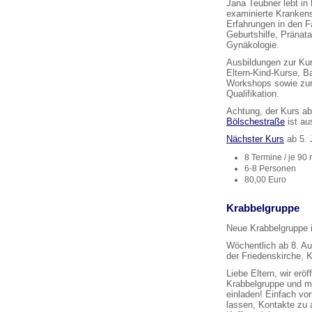
Jana Teubner lebt in 
examinierte Krankens
Erfahrungen in den 
Geburtshilfe, Pränata
Gynäkologie.
Ausbildungen zur Kur
Eltern-Kind-Kurse, 
Workshops sowie zur S
Qualifikation.
Achtung, der Kurs a
Bölschestraße
ist au
Nächster Kurs
ab 5. 
8 Termine / je 90 
6-8 Personen
80,00 Euro
Krabbelgruppe
Neue Krabbelgruppe i
Wöchentlich ab 8. A
der Friedenskirche, K
Liebe Eltern, wir erö
Krabbelgruppe und mö
einladen! Einfach vo
lassen, Kontakte zu 