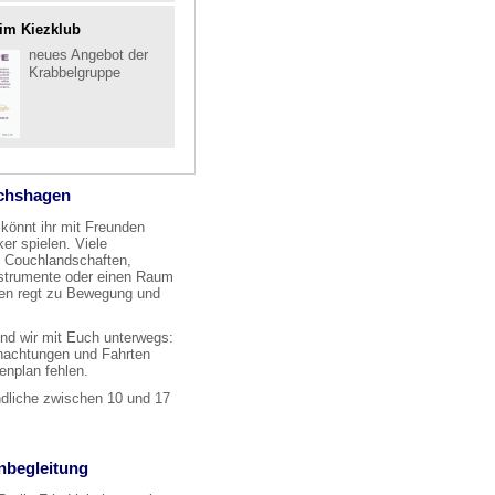
im Kiezklub
neues Angebot der
Krabbelgruppe
ichshagen
 könnt ihr mit Freunden
ker spielen. Viele
 Couchlandschaften,
nstrumente oder einen Raum
en regt zu Bewegung und
ind wir mit Euch unterwegs:
nachtungen und Fahrten
ienplan fehlen.
ndliche zwischen 10 und 17
nbegleitung