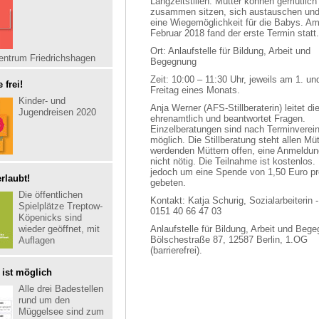
Langzeitstillen. Mütter können gemütlich
zusammen sitzen, sich austauschen und
eine Wiegemöglichkeit für die Babys. Am
Februar 2018 fand der erste Termin statt.
Ort: Anlaufstelle für Bildung, Arbeit und
entrum Friedrichshagen
Begegnung
Zeit: 10:00 – 11:30 Uhr, jeweils am 1. un
 frei!
Freitag eines Monats.
Kinder- und
Anja Werner (AFS-Stillberaterin) leitet d
Jugendreisen 2020
ehrenamtlich und beantwortet Fragen.
Einzelberatungen sind nach Terminverei
möglich. Die Stillberatung steht allen Mü
werdenden Müttern offen, eine Anmeldung
nicht nötig. Die Teilnahme ist kostenlos.
jedoch um eine Spende von 1,50 Euro pr
rlaubt!
gebeten.
Die öffentlichen
Kontakt: Katja Schurig, Sozialarbeiterin 
Spielplätze Treptow-
0151 40 66 47 03
Köpenicks sind
wieder geöffnet, mit
Anlaufstelle für Bildung, Arbeit und Beg
Bölschestraße 87, 12587 Berlin, 1.OG
Auflagen
(barrierefrei).
ist möglich
Alle drei Badestellen
rund um den
Müggelsee sind zum