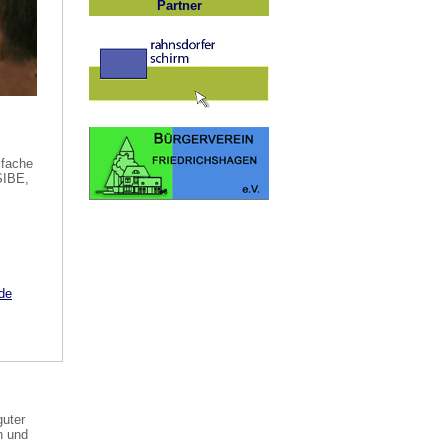
Partner
ifache
SIBE,
.de
guter
en und