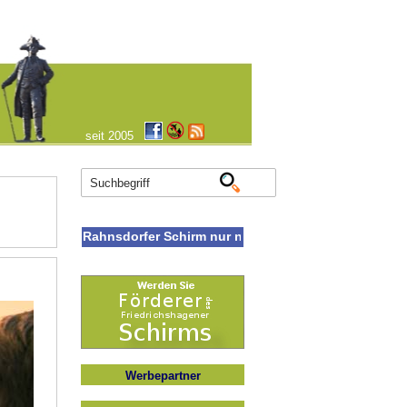
seit 2005
Rahnsdorfer Schirm nur noch im Archivmodus
Werbepartner