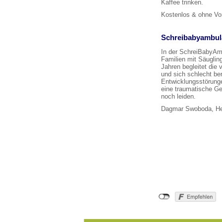
Kaffee trinken.
Kostenlos & ohne Vo
Schreibabyambul
In der SchreiBabyAm
Familien mit Säuglin
Jahren begleitet die 
und sich schlecht be
Entwicklungsstörunge
eine traumatische Ge
noch leiden.
Dagmar Swoboda, Hei