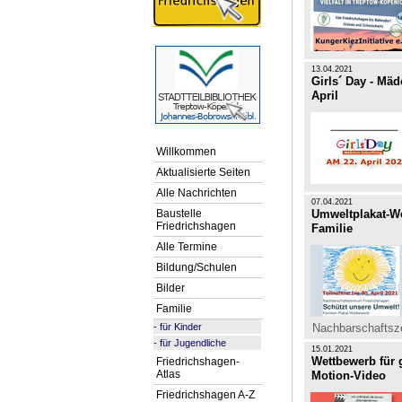
13.04.2021
Girls´ Day - Mä
April
Willkommen
Aktualisierte Seiten
Alle Nachrichten
07.04.2021
Baustelle
Umweltplakat-We
Friedrichshagen
Familie
Alle Termine
Bildung/Schulen
Bilder
Familie
-
für Kinder
Nachbarschaftsz
-
für Jugendliche
15.01.2021
Wettbewerb für 
Friedrichshagen-
Atlas
Motion-Video
Friedrichshagen A-Z