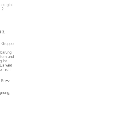
 es gibt
 2.
d 3.
ie Gruppe
nbarung
ttern und
 ist
 Es wird
o Treff
- Büro:
egnung,