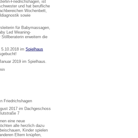
Berlin-Friedrichshagen, ist
chwester und hat berufliche
Fachbereichen Wochenbett,
ldiagnostik sowie
sleiterin für Babymassagen,
Baby Led Weaning-
tillberaterin erweitern die
b 5.10.2018 im
Spielhaus
sgebucht!
Januar 2019 im Spielhaus.
min
n Friedrichshagen
ugust 2017 im Dachgeschoss
lutstraße 7
ffnen eine neue
chten alle herzlich dazu
rbeischauen, Kinder spielen
anderen Eltern knüpfen,