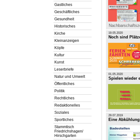
Gastliches
Geschäftliches
Gesundheit
Nachbarschaftsz
Historisches
Kirche
19.05.2020
Noch sind Plätze
Kleinanzeigen
Köpfe
Kultur
Kunst
Leserbriefe
01.05.2020
Natur und Umwelt
Spielen wieder e
Öffentliches
Politik
Rechtliches
Redaktionelles
Soziales
29.07.2019
Eine Abkühlung 
Sportliches
Stammtisch
Friedrichshagen/
Hirschgarten