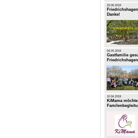
20.06.2018
Friedrichshagen
Danke!
04.05.2018
Gastfamilie gesu
Friedrichshagen
10.04.2018
KiMama möchte 
Familenbegleitu