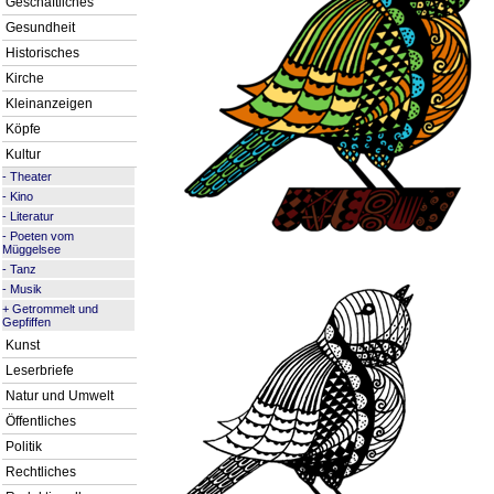
Geschäftliches
Gesundheit
Historisches
Kirche
Kleinanzeigen
Köpfe
Kultur
-
Theater
-
Kino
-
Literatur
-
Poeten vom
Müggelsee
-
Tanz
-
Musik
+
Getrommelt und
Gepfiffen
Kunst
Leserbriefe
Natur und Umwelt
Öffentliches
Politik
Rechtliches