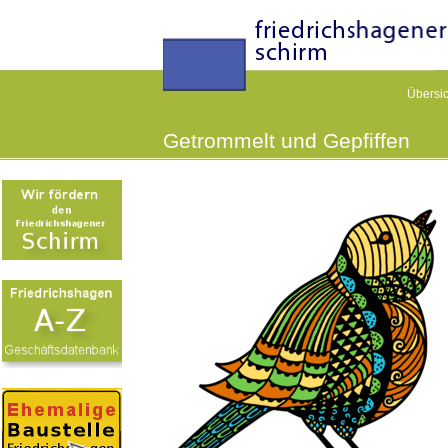
Übersic
Getrommelt und Gepfiffen