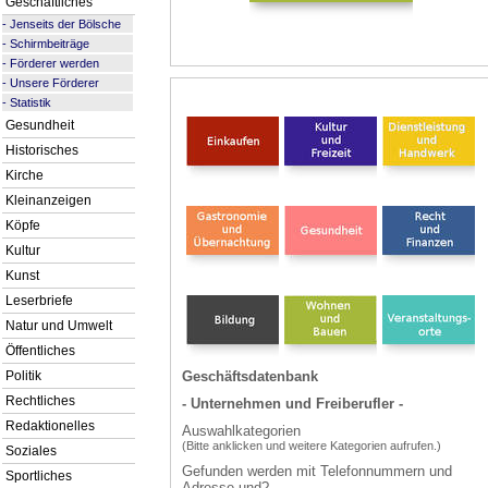
Geschäftliches
-
Jenseits der Bölsche
-
Schirmbeiträge
-
Förderer werden
-
Unsere Förderer
-
Statistik
Gesundheit
Historisches
Kirche
Kleinanzeigen
Köpfe
Kultur
Kunst
Leserbriefe
Natur und Umwelt
Öffentliches
Politik
Geschäftsdatenbank
Rechtliches
- Unternehmen und Freiberufler -
Redaktionelles
Auswahlkategorien
(Bitte anklicken und weitere Kategorien aufrufen.)
Soziales
Gefunden werden mit Telefonnummern und
Sportliches
Adresse und?