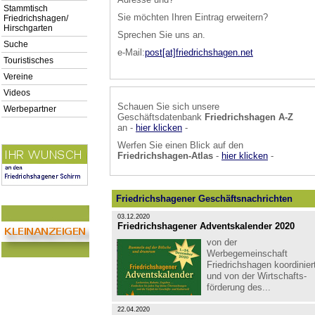
Stammtisch
Sie möchten Ihren Eintrag erweitern?
Friedrichshagen/
Hirschgarten
Sprechen Sie uns an.
Suche
e-Mail:
post[at]friedrichshagen.net
Touristisches
Vereine
Videos
Schauen Sie sich unsere
Werbepartner
Geschäftsdatenbank
Friedrichshagen A-Z
an -
hier klicken
-
Werfen Sie einen Blick auf den
Friedrichshagen-Atlas
-
hier klicken
-
Friedrichshagener Geschäftsnachrichten
03.12.2020
Friedrichshagener Adventskalender 2020
von der
Werbegemeinschaft
Friedrichshagen koordinier
und von der Wirt­schafts­
för­de­rung des...
22.04.2020