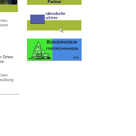
Partner
hren,
iesem
n Orten
ie
ichen
Ausübung
_________