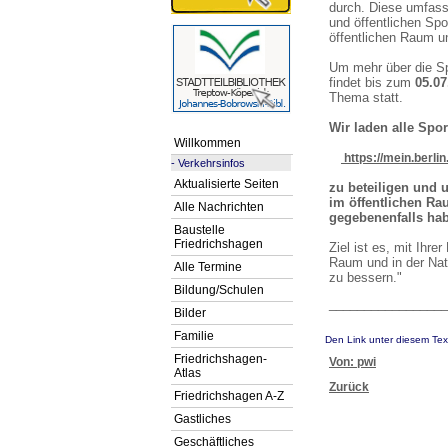
durch. Diese umfass
und öffentlichen Sp
öffentlichen Raum un
Um mehr über die Sp
findet bis zum
05.0
Thema statt.
Wir laden alle Spor
Willkommen
https://mein.berli
-
Verkehrsinfos
Aktualisierte Seiten
zu beteiligen und 
im öffentlichen Ra
Alle Nachrichten
gegebenenfalls ha
Baustelle
Friedrichshagen
Ziel ist es, mit Ihr
Raum und in der Nat
Alle Termine
zu bessern."
Bildung/Schulen
_________________
Bilder
Familie
Den Link unter diesem Tex
Friedrichshagen-
Von: pwi
Atlas
Zurück
Friedrichshagen A-Z
Gastliches
Geschäftliches