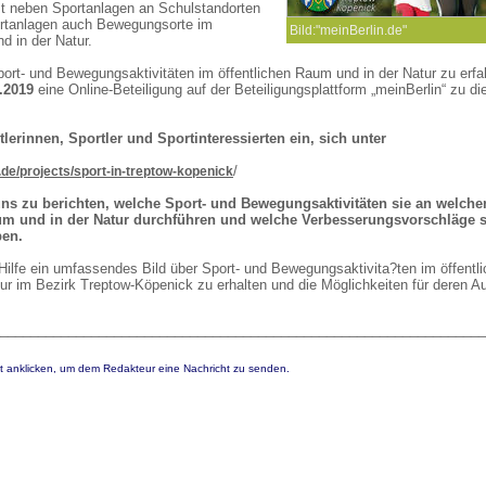
t neben Sportanlagen an Schulstandorten
ortanlagen auch Bewegungsorte im
Bild:"meinBerlin.de"
d in der Natur.
ort- und Bewegungsaktivitäten im öffentlichen Raum und in der Natur zu erfa
7.2019
eine Online-Beteiligung auf der Beteiligungsplattform „meinBerlin“ zu d
tlerinnen, Sportler und Sportinteressierten ein, sich unter
/
n.de/projects/sport-in-treptow-kopenick
uns zu berichten, welche Sport- und Bewegungsaktivitäten sie an welche
um und in der Natur durchführen und welche Verbesserungsvorschläge s
ben.
er Hilfe ein umfassendes Bild über Sport- und Bewegungsaktivita?ten im öffentl
ur im Bezirk Treptow-Köpenick zu erhalten und die Möglichkeiten für deren 
________________________________________________________________
t anklicken, um dem Redakteur eine Nachricht zu senden.