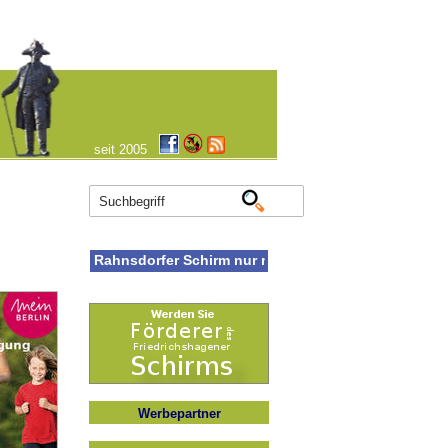
seit 2005
Rahnsdorfer Schirm nur noch im Archivmodus
Werbepartner