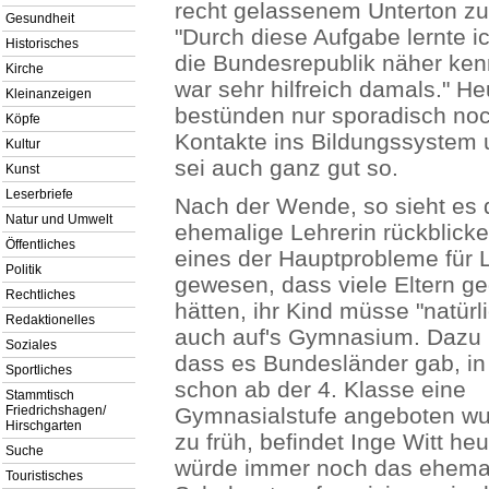
recht gelassenem Unterton zu
Gesundheit
"Durch diese Aufgabe lernte i
Historisches
die Bundesrepublik näher ken
Kirche
war sehr hilfreich damals." He
Kleinanzeigen
bestünden nur sporadisch no
Köpfe
Kontakte ins Bildungssystem 
Kultur
sei auch ganz gut so.
Kunst
Leserbriefe
Nach der Wende, so sieht es 
Natur und Umwelt
ehemalige Lehrerin rückblicke
Öffentliches
eines der Hauptprobleme für 
Politik
gewesen, dass viele Eltern ge
Rechtliches
hätten, ihr Kind müsse "natürl
Redaktionelles
auch auf's Gymnasium. Dazu
Soziales
dass es Bundesländer gab, i
Sportliches
schon ab der 4. Klasse eine
Stammtisch
Friedrichshagen/
Gymnasialstufe angeboten wur
Hirschgarten
zu früh, befindet Inge Witt heu
Suche
würde immer noch das ehema
Touristisches