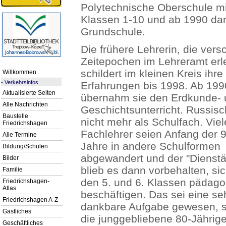
Polytechnische Oberschule mi
Klassen 1-10 und ab 1990 da
Grundschule.
Die frühere Lehrerin, die ver
Zeitepochen im Lehreramt erl
schildert im kleinen Kreis ihre
Willkommen
-
Verkehrsinfos
Erfahrungen bis 1998. Ab 199
Aktualisierte Seiten
übernahm sie den Erdkunde- 
Alle Nachrichten
Geschichtsunterricht. Russis
Baustelle
nicht mehr als Schulfach. Viel
Friedrichshagen
Fachlehrer seien Anfang der 
Alle Termine
Jahre in andere Schulformen
Bildung/Schulen
abgewandert und der "Dienstä
Bilder
blieb es dann vorbehalten, sic
Familie
den 5. und 6. Klassen pädago
Friedrichshagen-
Atlas
beschäftigen. Das sei eine se
Friedrichshagen A-Z
dankbare Aufgabe gewesen, 
Gastliches
die junggebliebene 80-Jährige
Geschäftliches