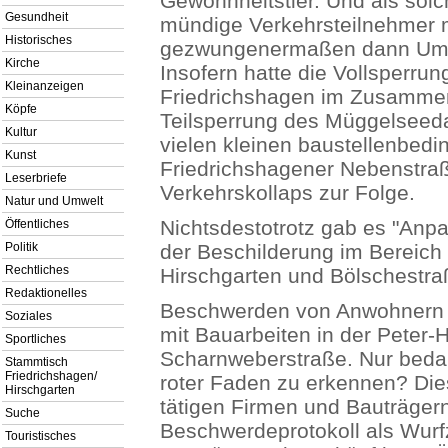
Gewohnheitstier. Und als solc
Gesundheit
mündige Verkehrsteilnehmer 
Historisches
gezwungenermaßen dann Um-
Kirche
Insofern hatte die Vollsperru
Kleinanzeigen
Friedrichshagen im Zusammens
Köpfe
Teilsperrung des Müggelsee
Kultur
vielen kleinen baustellenbedi
Kunst
Friedrichshagener Nebenstra
Leserbriefe
Verkehrskollaps zur Folge.
Natur und Umwelt
Nichtsdestotrotz gab es "Anpa
Öffentliches
Politik
der Beschilderung im Berei
Rechtliches
Hirschgarten und Bölschestra
Redaktionelles
Beschwerden von Anwohnern 
Soziales
mit Bauarbeiten in der Peter-H
Sportliches
Scharnweberstraße. Nur bedaue
Stammtisch
Friedrichshagen/
roter Faden zu erkennen? Dies
Hirschgarten
tätigen Firmen und Bauträgern.
Suche
Beschwerdeprotokoll als Wurfz
Touristisches