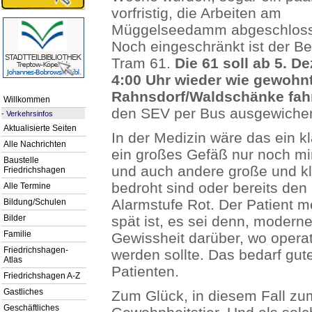
vorfristig, die Arbeiten am
Müggelseedamm abgeschlos
Noch eingeschränkt ist der Be
Tram 61.
Die 61 soll ab 5. D
4:00 Uhr wieder wie gewohnt
Rahnsdorf/Waldschänke fah
Willkommen
den SEV per Bus ausgewiche
-
Verkehrsinfos
Aktualisierte Seiten
In der Medizin wäre das ein k
Alle Nachrichten
ein großes Gefäß nur noch min
Baustelle
und auch andere große und k
Friedrichshagen
bedroht sind oder bereits den
Alle Termine
Alarmstufe Rot. Der Patient m
Bildung/Schulen
Bilder
spät ist, es sei denn, moder
Familie
Gewissheit darüber, wo opera
Friedrichshagen-
werden sollte. Das bedarf gut
Atlas
Patienten.
Friedrichshagen A-Z
Gastliches
Zum Glück, in diesem Fall zum
Geschäftliches