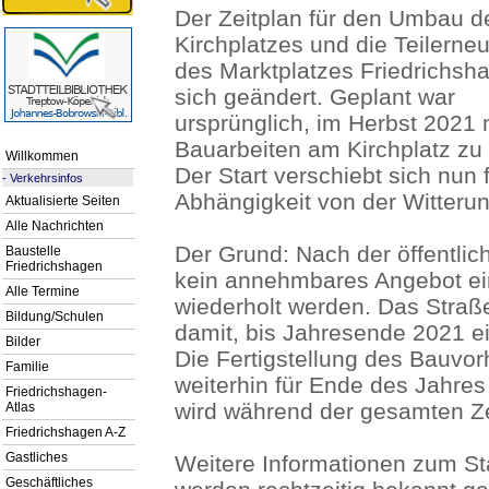
Der Zeitplan für den Umbau d
Kirchplatzes und die Teilerne
des Marktplatzes Friedrichsh
sich geändert. Geplant war
ursprünglich, im Herbst 2021 
Bauarbeiten am Kirchplatz zu
Willkommen
Der Start verschiebt sich nun 
-
Verkehrsinfos
Abhängigkeit von der Witterun
Aktualisierte Seiten
Alle Nachrichten
Der Grund: Nach der öffentli
Baustelle
Friedrichshagen
kein annehmbares Angebot ei
Alle Termine
wiederholt werden. Das Straß
Bildung/Schulen
damit, bis Jahresende 2021 e
Bilder
Die Fertigstellung des Bauvo
Familie
weiterhin für Ende des Jahres
Friedrichshagen-
wird während der gesamten Zei
Atlas
Friedrichshagen A-Z
Gastliches
Weitere Informationen zum St
Geschäftliches