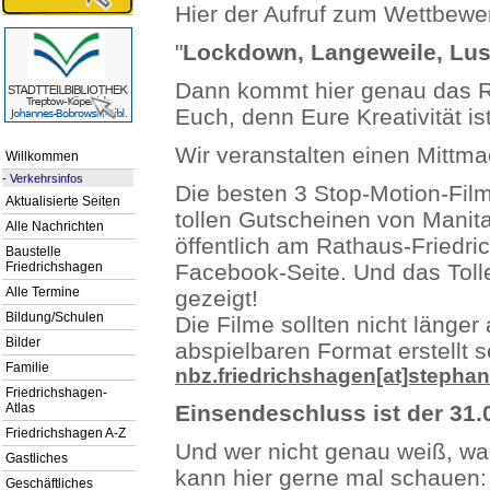
Hier der Aufruf zum Wettbewe
"
Lockdown, Langeweile, Lus
Dann kommt hier genau das Ri
Euch, denn Eure Kreativität ist
Wir veranstalten einen Mittm
Willkommen
-
Verkehrsinfos
Die besten 3 Stop-Motion-Fil
Aktualisierte Seiten
tollen Gutscheinen von Manit
Alle Nachrichten
öffentlich am Rathaus-Friedr
Baustelle
Friedrichshagen
Facebook-Seite. Und das Tolle
Alle Termine
gezeigt!
Bildung/Schulen
Die Filme sollten nicht länger
Bilder
abspielbaren Format erstellt s
Familie
nbz.friedrichshagen[at]stepha
Friedrichshagen-
Atlas
Einsendeschluss ist der 31.
Friedrichshagen A-Z
Und wer nicht genau weiß, was
Gastliches
kann hier gerne mal schauen:
Geschäftliches