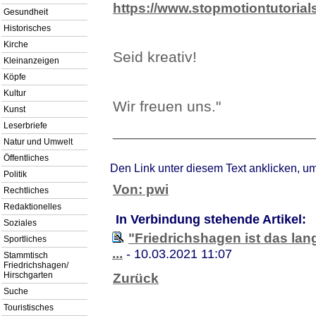
https://www.stopmotiontutorial
Gesundheit
Historisches
Kirche
Seid kreativ!
Kleinanzeigen
Köpfe
Kultur
Wir freuen uns."
Kunst
Leserbriefe
________________________
Natur und Umwelt
Öffentliches
Den Link unter diesem Text anklicken, u
Politik
Von: pwi
Rechtliches
Redaktionelles
In Verbindung stehende Artikel:
Soziales
"Friedrichshagen ist das lang
Sportliches
...
- 10.03.2021 11:07
Stammtisch
Friedrichshagen/
Hirschgarten
Zurück
Suche
Touristisches