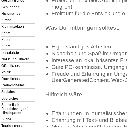
Freies und flexibles Arbeiten (f
Geschäftliches
möglich)
Gesundheit
Freiraum für die Entwicklung 
Historisches
Kirche
Was Du mitbringen solltest:
Kleinanzeigen
Köpfe
Kultur
Eigenständiges Arbeiten
Kunst
Sicherheit und Spaß im Umgan
Leserbriefe
Natur und Umwelt
Interesse an lokal brisanten 
Öffentliches
Gute PC-kenntnisse, Umgang m
Politik
Freude und Erfahrung im Umga
Rechtliches
UserGeneratedContent, Web-C
Redaktionelles
Soziales
Hilfreich wäre:
Sportliches
Stammtisch
Friedrichshagen/
Erfahrungen im journalistische
Hirschgarten
Erfahrung mit Text- und Bildbe
Suche
Touristisches
Mobiles Arbeitsgerät: Laptop,